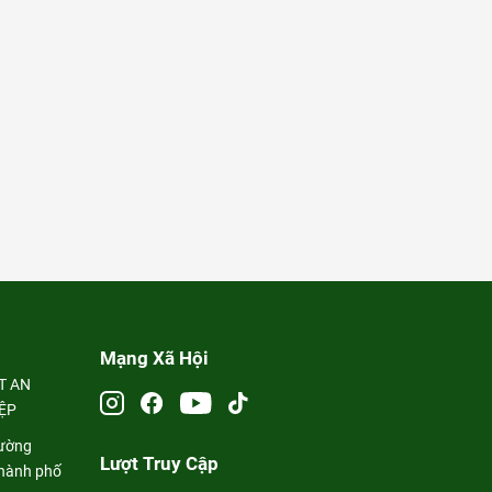
Mạng Xã Hội
T AN
IỆP
đường
Lượt Truy Cập
thành phố