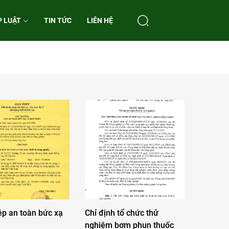
P LUẬT
TIN TỨC
LIÊN HỆ
ép an toàn bức xạ
Chỉ định tổ chức thử
nghiệm bơm phun thuốc